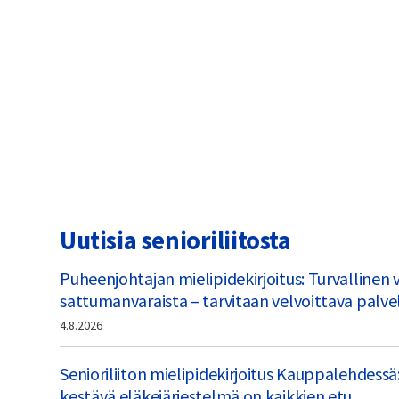
Uutisia senioriliitosta
Puheenjohtajan mielipidekirjoitus: Turvallinen 
sattumanvaraista – tarvitaan velvoittava palve
4.8.2026
Senioriliiton mielipidekirjoitus Kauppalehdessä:
kestävä eläkejärjestelmä on kaikkien etu