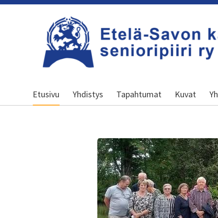
Siirry
sivun
sisältöön
Etelä-Savon Kansallinen Senioripiiri r
Etusivu
Yhdistys
Tapahtumat
Kuvat
Yh