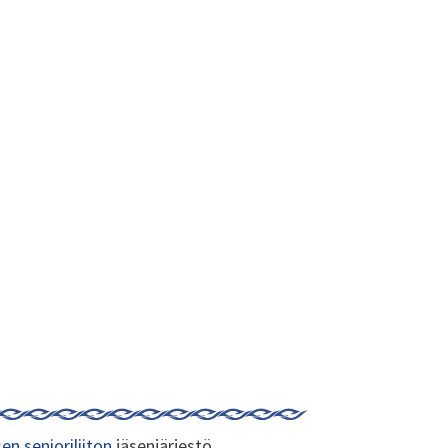
en senioriliiton
jäsenjärjestö