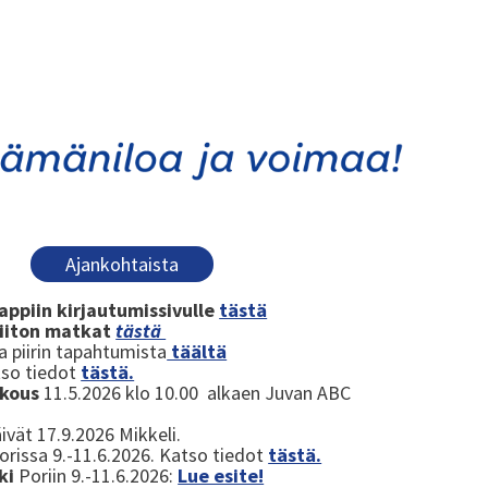
Ajankohtaista
iappiin kirjautumissivulle
tästä
liiton matkat
tästä
a piirin tapahtumista
täältä
tso tiedot
tästä.
okous
11.5.2026 klo 10.00 alkaen Juvan ABC
äivät 17.9.2026 Mikkeli.
orissa 9.-11.6.2026. Katso tiedot
tästä.
tki
Poriin 9.-11.6.2026:
Lue esite!