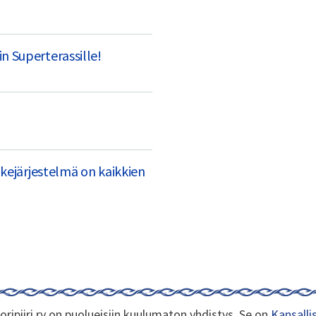
 Superterassille!
kejärjestelmä on kaikkien
oripiiri ry on puolueisiin kuulumaton yhdistys. Se on
Kansallis