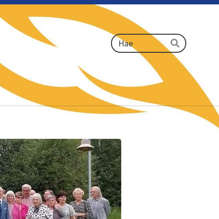
Haku
Hae