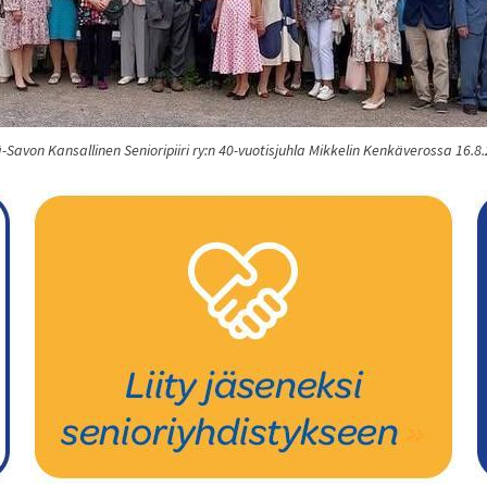
-Savon Kansallinen Senioripiiri ry:n 40-vuotisjuhla Mikkelin Kenkäverossa 16.8