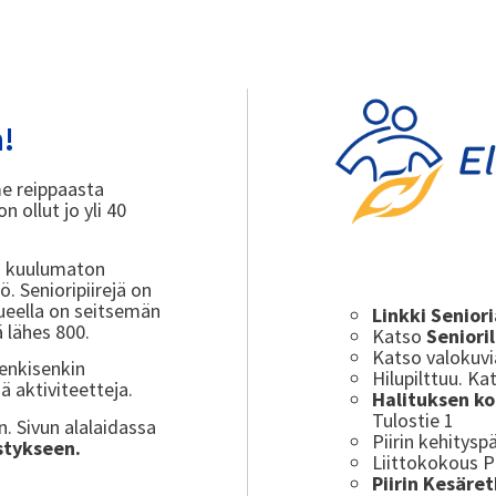
!
me reippaasta
 ollut jo yli 40
in kuulumaton
ö. Senioripiirejä on
ueella on seitsemän
Linkki Senior
ä lähes 800.
Katso
Seniori
Katso valokuvi
henkisenkin
Hilupilttuu. Ka
iä aktiviteetteja.
Halituksen k
Tulostie 1
. Sivun alalaidassa
Piirin kehitysp
istykseen.
Liittokokous P
Piirin Kesäre