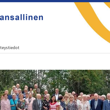
y
teystiedot