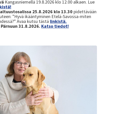
ivä
Kangasniemellä 19.8.2026 klo 12.00 alkaen. Lue
nkistä!
altuustosalissa 25.8.2026 klo 13.30
pidettävään
uuteen: "Hyvä ikääntyminen Etelä-Savossa-miten
dessä?" Avaa kutsu tästä
linkistä.
 Pärnuun 31.8.2026.
Katso tiedot!