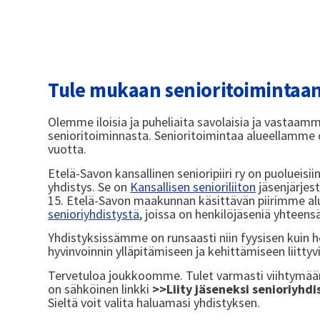
Tule mukaan senioritoimintaan
Olemme iloisia ja puheliaita savolaisia ja vastaam
senioritoiminnasta. Senioritoimintaa alueellamme on
vuotta.
Etelä-Savon kansallinen senioripiiri ry on puolueisi
yhdistys. Se on
Kansallisen senioriliiton
jäsenjärjest
15. Etelä-Savon maakunnan käsittävän piirimme al
senioriyhdistystä
, joissa on henkilöjäseniä yhteens
Yhdistyksissämme on runsaasti niin fyysisen kuin 
hyvinvoinnin ylläpitämiseen ja kehittämiseen liittyv
Tervetuloa joukkoomme. Tulet varmasti viihtymään
on sähköinen linkki
>>Liity jäseneksi senioriyhd
Sieltä voit valita haluamasi yhdistyksen.