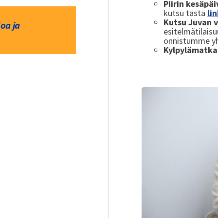
Piirin kesäpä
kutsu tästä
li
Kutsu Juvan v
oa ja
esitelmätilais
onnistumme yh
Kylpylämatka