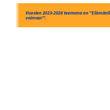
Vuosien 2023-2026 teemana on "Elämänil
voimaa!".