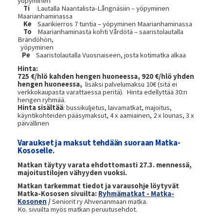
yöpyminen
Ti
Lautalla Naantalista-Långnäsiin – yöpyminen
Maarianhaminassa
Ke
Saarikierros 7 tuntia – yöpyminen Maarianhaminassa
To
Maarianhaminasta kohti Vårdötä – saaristolautalla
Brändöhön,
yöpyminen
Pe
Saaristolautalla Vuosnaiseen, josta kotimatka alkaa
Hinta:
725 €/hlö kahden hengen huoneessa, 920 €/hlö yhden
hengen huoneessa,
lisäksi palvelumaksu 10€ (sitä ei
verkkokaupasta varattaessa peritä). Hinta edellyttää 30:n
hengen ryhmää.
Hinta sisältää
: bussikuljetus, laivamatkat, majoitus,
käyntikohteiden pääsymaksut, 4 x aamiainen, 2 x lounas, 3 x
päivällinen
Varaukset ja maksut tehdään suoraan Matka-
Kososelle.
Matkan täytyy varata ehdottomasti 27.3. mennessä,
majoitustilojen vähyyden vuoksi.
Matkan tarkemmat tiedot ja varausohje löytyvät
Matka-Kososen sivuilta:
Ryhmämatkat - Matka-
Kosonen
/
Seniorit ry Ahvenanmaan matka.
Ko. sivuilta myös matkan peruutusehdot.