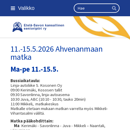
Siirry
Haku
Valikko
sivun
Hae
sisältöön
Etelä-Savon Kansallinen Senioripii
11.-15.5.2026 Ahvenanmaan
matka
Ma-pe 11.-15.5.
Bussiaikataulu:
Linja-autoliike S. Kosonen Oy
09:00 Kerimäki, Kososen tallit
09:30 Savonlinna, linja-autoasema
10:30 Juva, ABC (10:10 - 10:30, tauko 20min)
11:00 Mikkeli, matkakeskus
Matkalle otetaan mukaan matkan varrelta myös Mikkeli-
Vihantasalmi väliltä.
Matka pääkohdittain:
Ma
Kerimäki - Savonlinna - Juva - Mikkeli – Naantali,