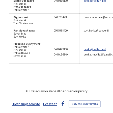
SoMe-vastaava
040 047 9130
pekka@valtari.net
Pieksämäki
HVA vastaava
Pekka Valtari
Digiseniori
040 770 4228
timo.viinikainen@venetm
Pieksämäki
Timo Viinikainen
Kansiovastaava
050 598 8420
suvi.kokko@spyder.fi
Savonlinna
Suvi Kokko
PikkuEETU
yhdyshenk.
Pekka Valtari
040 047 9130
pekka@valtari.net
Pieksämäki
Pekka Huovila
040 015 6849
pekka.huovila2@gmail.
Savonlinna
©
Etelä-Savon Kansallinen Senioripiiri ry
Tietosuojaseloste
Evästeet
Tehty Yhdistysavaimella
Facebook