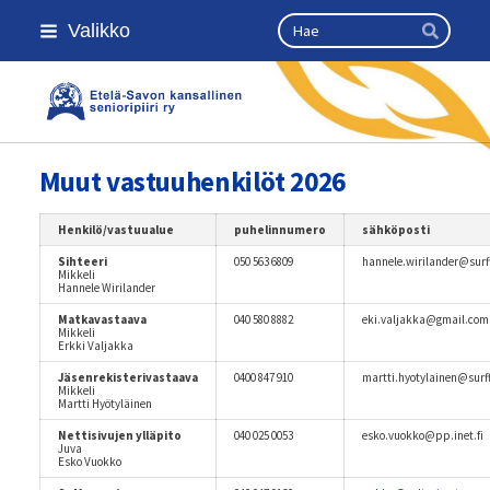
Siirry
Haku
Valikko
sivun
Hae
sisältöön
Etelä-Savon Kansallinen Senioripii
Muut vastuuhenkilöt 2026
Henkilö/vastuualue
puhelinnumero
sähköposti
Sihteeri
050 563 6809
hannele.wirilander@surffi
Mikkeli
Hannele Wirilander
Matkavastaava
040 580 8882
eki.valjakka@gmail.com
Mikkeli
Erkki Valjakka
Jäsenrekisterivastaava
0400 847 910
martti.hyotylainen@surff
Mikkeli
Martti Hyötyläinen
Nettisivujen ylläpito
040 025 0053
esko.vuokko@pp.inet.fi
Juva
Esko Vuokko