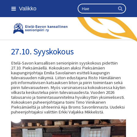
Siirry
Haku
Valikko
sivun
Hae
sisältöön
Etelä-Savon Kansallinen Senioripii
27.10. Syyskokous
Etelä-Savon kansallisen senioripiirin syyskokous pidettiin
27.10. Pieksämäellä. Kokouksen aluksi Pieksämäen
kaupunginjohtaja Emilia Savolainen esitteli kaupungin
tulevaisuuden näkymiä. Liiton edustajana Risto Hämäläinen
piti informatiivisen katsauksen liiton ja piirin toimintaan sekä
piirin tulevaisuuteen. Myös varsinaisessa kokouksessa käytiin
vilkasta keskustelua piirin tulevaisuudesta. Vuoden 2026
talousarvio ja toimintasuunnitelma hyväksyttiin yksimielisesti.
Kokouksen puheenjohtajana toimi Timo Viinikainen
Pieksämäeltä ja sihteerinä Aija Broms Savonlinnasta. Uudeksi
puheenjohtajaksi valittiin Erkki Valjakka Mikkelistä.