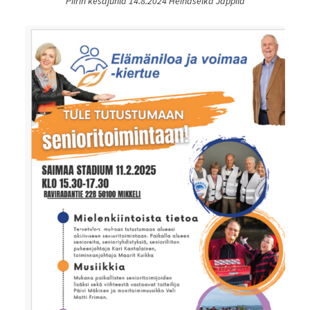
Piirin kesäjuhla 14.8.2024 Heinäselkä Jäppilä