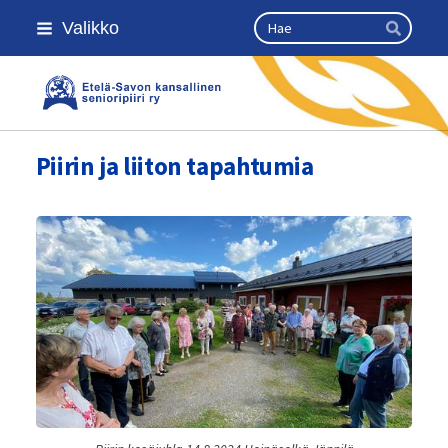
Siirry
Haku
Valikko
sivun
Hae
sisältöön
Etelä-Savon Kansallinen Senioripii
Piirin ja liiton tapahtumia